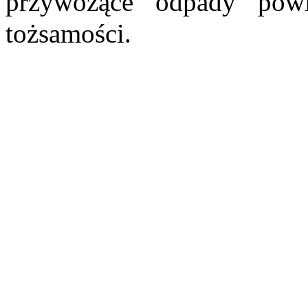
przywożące odpady pow
tożsamości.