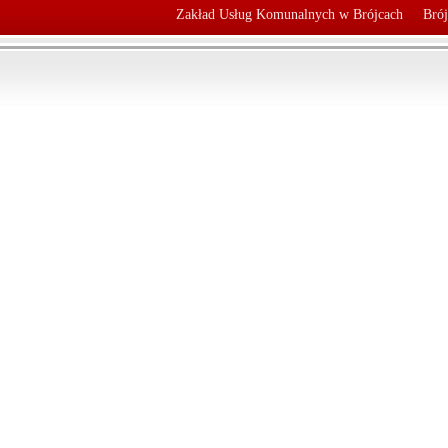
Zakład Usług Komunalnych w Brójcach
Brój