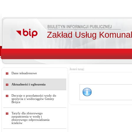
Zakład Usług Komunal
Jesteś tutaj:
Dane teleadresowe
Aktualności i ogłoszenia
Decyzje o przydatności wody do
spożycia z wodociągów Gminy
Brójce
Taryfy dla zbiorowego
zaopatrzenia w wodę i
zbiorowego odprowadzania
ścieków