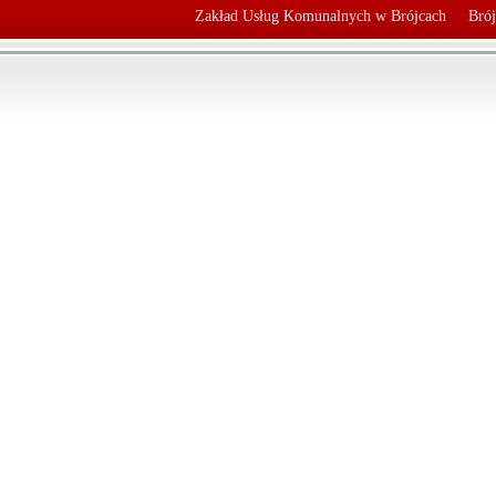
Zakład Usług Komunalnych w Brójcach
Brój