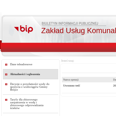
Zakład Usług Komunal
Jesteś tutaj:
Dane teleadresowe
Aktualności i ogłoszenia
Nazwa operacji
Da
Decyzje o przydatności wody do
Utworzono treść
20
spożycia z wodociągów Gminy
Brójce
Taryfy dla zbiorowego
zaopatrzenia w wodę i
zbiorowego odprowadzania
ścieków