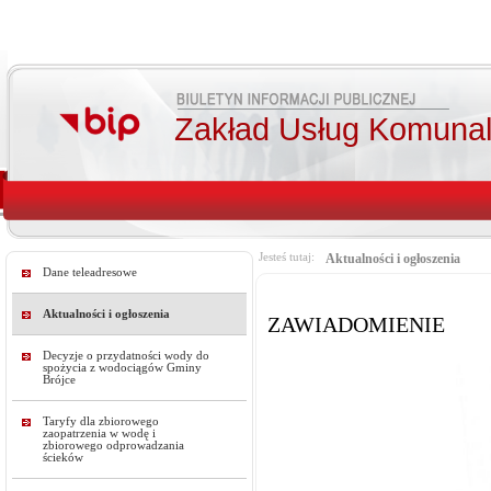
Zakład Usług Komunal
Jesteś tutaj:
Aktualności i ogłoszenia
Dane teleadresowe
Aktualności i ogłoszenia
ZAWIADOMIENIE
Decyzje o przydatności wody do
spożycia z wodociągów Gminy
Brójce
Taryfy dla zbiorowego
zaopatrzenia w wodę i
zbiorowego odprowadzania
ścieków