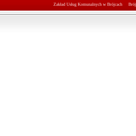
Zakład Usług Komunalnych w Brójcach
Brój