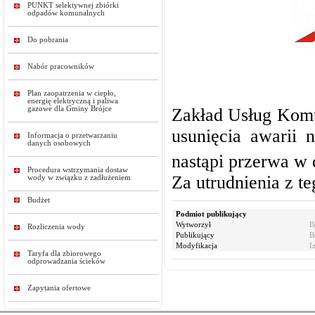
PUNKT selektywnej zbiórki
odpadów komunalnych
Do pobrania
Nabór pracowników
Plan zaopatrzenia w ciepło,
energię elektryczną i paliwa
gazowe dla Gminy Brójce
Zakład Usług Komu
usunięcia awarii
Informacja o przetwarzaniu
danych osobowych
nastąpi przerwa w
Procedura wstrzymania dostaw
Za utrudnienia z t
wody w związku z zadłużeniem
Budżet
Podmiot publikujący
Wytworzył
B
Rozliczenia wody
Publikujący
B
Modyfikacja
I
Taryfa dla zbiorowego
odprowadzania ścieków
Zapytania ofertowe