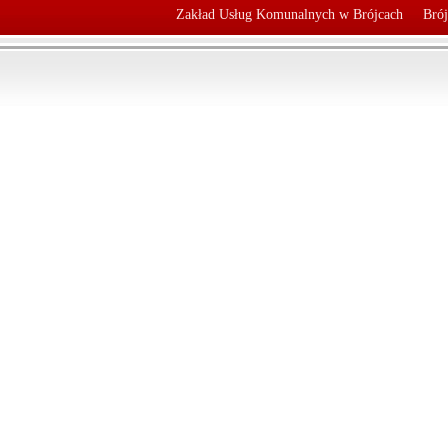
Zakład Usług Komunalnych w Brójcach
Brój