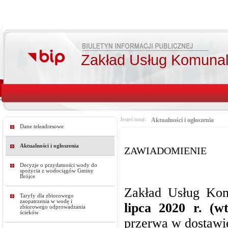
Zakład Usług Komunal
Jesteś tutaj:
Aktualności i ogłoszenia
Dane teleadresowe
Aktualności i ogłoszenia
ZAWIADOMIENIE
Decyzje o przydatności wody do
spożycia z wodociągów Gminy
Brójce
Zakład Usług Kom
Taryfy dla zbiorowego
zaopatrzenia w wodę i
lipca 2020 r. (w
zbiorowego odprowadzania
ścieków
przerwa w dostawi