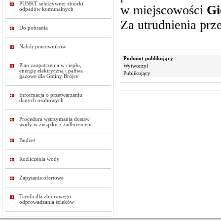
PUNKT selektywnej zbiórki
w miejscowości
Gi
odpadów komunalnych
Za utrudnienia prz
Do pobrania
Nabór pracowników
Podmiot publikujący
Plan zaopatrzenia w ciepło,
Wytworzył
energię elektryczną i paliwa
Publikujący
gazowe dla Gminy Brójce
Informacja o przetwarzaniu
danych osobowych
Procedura wstrzymania dostaw
wody w związku z zadłużeniem
Budżet
Rozliczenia wody
Zapytania ofertowe
Taryfa dla zbiorowego
odprowadzania ścieków