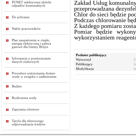
Zakład Usług komunalnyc
PUNKT selektywnej zbiórki
odpadów komunalnych
przeprowadzana dezynfe
Chlor do sieci będzie p
Do pobrania
Podczas chlorowanie będ
Z każdego pomiaru zosta
Nabór pracowników
Pomiar będzie wykony
wykorzystaniem reagent
Plan zaopatrzenia w ciepło,
energię elektryczną i paliwa
gazowe dla Gminy Brójce
Podmiot publikujący
Informacja o przetwarzaniu
Wytworzył
Z
danych osobowych
Publikujący
I
Modyfikacja
I
Procedura wstrzymania dostaw
wody w związku z zadłużeniem
Budżet
Rozliczenia wody
Zapytania ofertowe
Taryfa dla zbiorowego
odprowadzania ścieków