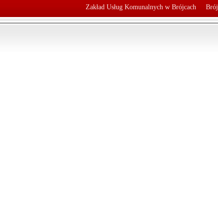
Zakład Usług Komunalnych w Brójcach
Brój