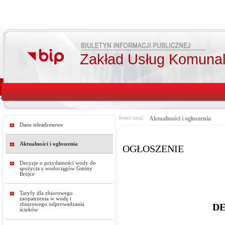
Zakład Usług Komunal
Jesteś tutaj:
Aktualności i ogłoszenia
Dane teleadresowe
Aktualności i ogłoszenia
OGŁOSZENIE
Decyzje o przydatności wody do
spożycia z wodociągów Gminy
Brójce
Taryfy dla zbiorowego
zaopatrzenia w wodę i
zbiorowego odprowadzania
D
ścieków