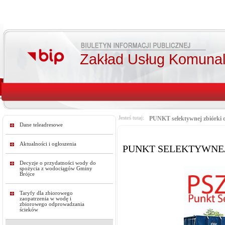
Zakład Usług Komunal
Jesteś tutaj:
PUNKT selektywnej zbiórki
Dane teleadresowe
Aktualności i ogłoszenia
PUNKT SELEKTYWNE
Decyzje o przydatności wody do
spożycia z wodociągów Gminy
Brójce
Taryfy dla zbiorowego
zaopatrzenia w wodę i
zbiorowego odprowadzania
ścieków