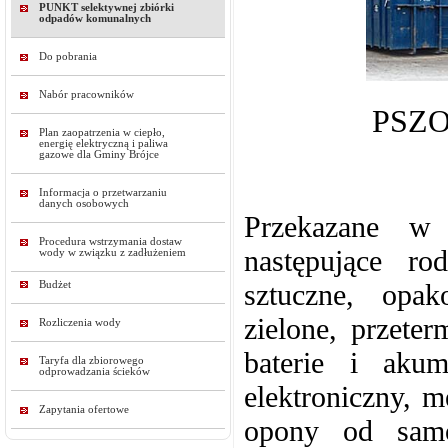
PUNKT selektywnej zbiórki
odpadów komunalnych
Do pobrania
Nabór pracowników
PSZOK
Plan zaopatrzenia w ciepło,
energię elektryczną i paliwa
gazowe dla Gminy Brójce
Informacja o przetwarzaniu
danych osobowych
Przekazane w
Procedura wstrzymania dostaw
następujące ro
wody w związku z zadłużeniem
sztuczne, opak
Budżet
zielone, prze
Rozliczenia wody
baterie i aku
Taryfa dla zbiorowego
odprowadzania ścieków
elektroniczny, 
Zapytania ofertowe
opony od sam