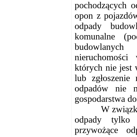
pochodzących o
opon z pojazdów
odpady budowl
komunalne (p
budowlanych
nieruchomości
których nie jes
lub zgłoszenie
odpadów nie m
gospodarstwa d
W związku z 
odpady tylko
przywożące o