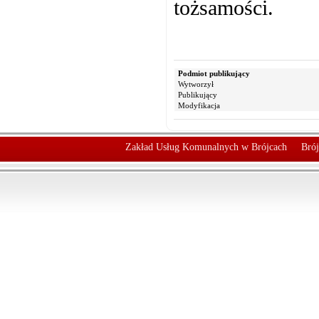
tożsamości.
Podmiot publikujący
Wytworzył
Publikujący
Modyfikacja
Zakład Usług Komunalnych w Brójcach
Brój