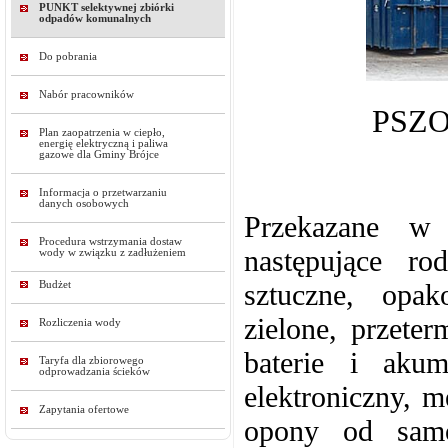
PUNKT selektywnej zbiórki
odpadów komunalnych
Do pobrania
Nabór pracowników
PSZOK
Plan zaopatrzenia w ciepło,
energię elektryczną i paliwa
gazowe dla Gminy Brójce
Informacja o przetwarzaniu
danych osobowych
Przekazane w
Procedura wstrzymania dostaw
następujące ro
wody w związku z zadłużeniem
sztuczne, opak
Budżet
zielone, prze
Rozliczenia wody
baterie i aku
Taryfa dla zbiorowego
odprowadzania ścieków
elektroniczny, 
Zapytania ofertowe
opony od sam