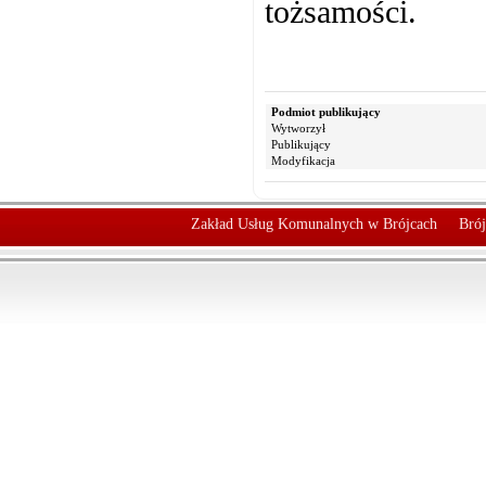
tożsamości.
Podmiot publikujący
Wytworzył
Publikujący
Modyfikacja
Zakład Usług Komunalnych w Brójcach
Brój