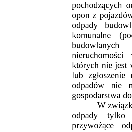
pochodzących o
opon z pojazdów
odpady budowl
komunalne (p
budowlanych
nieruchomości
których nie jes
lub zgłoszenie
odpadów nie m
gospodarstwa d
W związku z 
odpady tylko
przywożące o