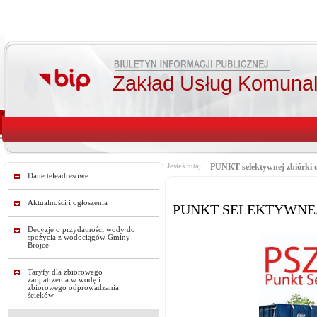
Zakład Usług Komunal
Jesteś tutaj:
PUNKT selektywnej zbiórki
Dane teleadresowe
Aktualności i ogłoszenia
PUNKT SELEKTYWNE
Decyzje o przydatności wody do
spożycia z wodociągów Gminy
Brójce
Taryfy dla zbiorowego
zaopatrzenia w wodę i
zbiorowego odprowadzania
ścieków