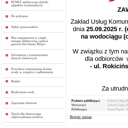
PUNKT selektywnej zbiórki
odpadów komunalnych
ZA
Do pobrania
Zakład Usług Komuna
Nabór pracowników
dnia
25
.09.2025 r. 
na wodociągu (o
Plan zaopatrzenia w ciepło,
energię elektryczną i paliwa
gazowe dla Gminy Brójce
W związku z tym na
Informacja o przetwarzaniu
dla odbiorców 
danych osobowych
- ul. Rokiciń
Procedura wstrzymania dostaw
wody w związku z zadłużeniem
Budżet
Za utrud
Rozliczenia wody
Podmiot publikujący
Zakład Usług 
Zapytania ofertowe
Wytworzył
Zakład Usług 
Publikujący
Anna Popek - 
Taryfa dla zbiorowego
Rejestr zmian
odprowadzania ścieków