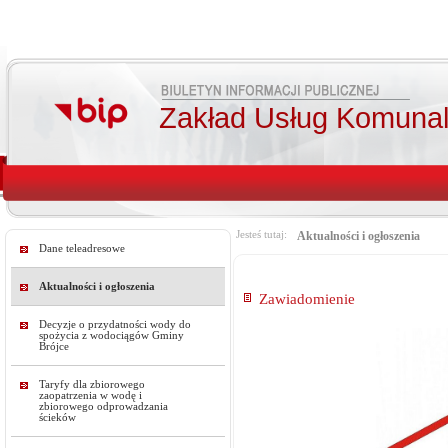
Zakład Usług Komunal
Jesteś tutaj:
Aktualności i ogłoszenia
Dane teleadresowe
Aktualności i ogłoszenia
Zawiadomienie
Decyzje o przydatności wody do
spożycia z wodociągów Gminy
Brójce
Taryfy dla zbiorowego
zaopatrzenia w wodę i
zbiorowego odprowadzania
ścieków