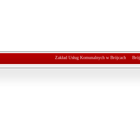
Zakład Usług Komunalnych w Brójcach
Brój