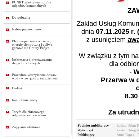
PUNKT selektywnej zbiórki
odpadów komunalnych
ZA
Do pobrania
Zakład Usług Komuna
Nabór pracowników
dnia
07.11.2025 r. 
z usunięciem
awa
Plan zaopatrzenia w ciepło,
energię elektryczną i paliwa
gazowe dla Gminy Brójce
W związku z tym na
Informacja o przetwarzaniu
dla odbio
danych osobowych
-
W
Procedura wstrzymania dostaw
Przerwa w 
wody w związku z zadłużeniem
Budżet
8.30
Rozliczenia wody
Za utrudn
Taryfa dla zbiorowego
odprowadzania ścieków
Podmiot publikujący
Zakład Usług 
Zapytania ofertowe
Wytworzył
Zakład Usług 
Publikujący
Anna Popek - 