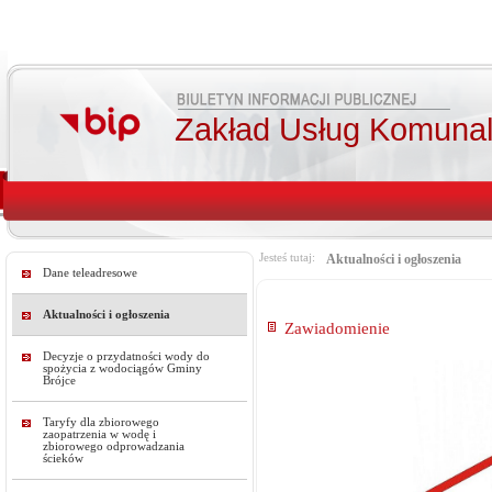
Zakład Usług Komunal
Jesteś tutaj:
Aktualności i ogłoszenia
Dane teleadresowe
Aktualności i ogłoszenia
Zawiadomienie
Decyzje o przydatności wody do
spożycia z wodociągów Gminy
Brójce
Taryfy dla zbiorowego
zaopatrzenia w wodę i
zbiorowego odprowadzania
ścieków