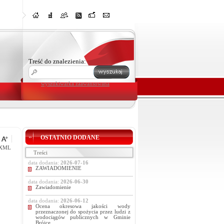
Treść do znalezienia:
wyszukiwarka zaawansowana
OSTATNIO DODANE
XML
Treści
data dodania:
2026-07-16
ZAWIADOMIENIE
data dodania:
2026-06-30
Zawiadomienie
data dodania:
2026-06-12
Ocena okresowa jakości wody
przeznaczonej do spożycia przez ludzi z
wodociągów publicznych w Gminie
Brójce