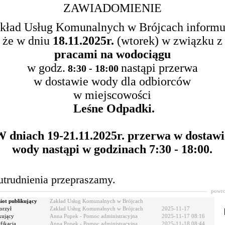
ZAWIADOMIENIE
kład Usług Komunalnych w Brójcach informu
że w dniu
18.11.2025r.
(wtorek) w związku z
pracami na wodociągu
w godz.
nastąpi przerwa
8:30 - 18:00
w dostawie wody dla odbiorców
w miejscowości
Leśne Odpadki.
 dniach 19-21.11.2025r. przerwa w dostawi
wody nastąpi w godzinach 7:30 - 18:00.
utrudnienia przepraszamy.
powro
ot publikujący
Zakład Usług Komunalnych w Brójcach
orzył
Zakład Usług Komunalnych w Brójcach
2025-11-17
kujący
Anna Popek - Pomoc administracyjna
2025-11-17 08:16
ikacja
Anna Popek - Pomoc administracyjna
2025-11-18 08:44