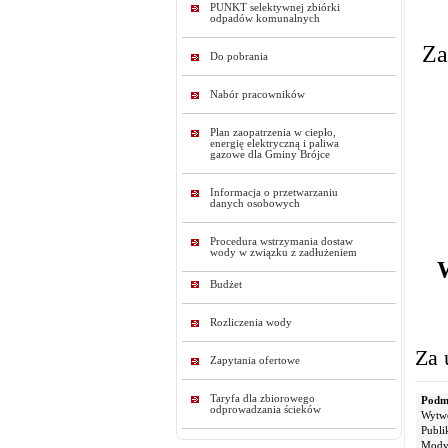
PUNKT selektywnej zbiórki
odpadów komunalnych
Za
Do pobrania
Nabór pracowników
Plan zaopatrzenia w ciepło,
energię elektryczną i paliwa
gazowe dla Gminy Brójce
Informacja o przetwarzaniu
danych osobowych
Procedura wstrzymania dostaw
wody w związku z zadłużeniem
W
Budżet
Rozliczenia wody
Za 
Zapytania ofertowe
Taryfa dla zbiorowego
Podmi
odprowadzania ścieków
Wytw
Publi
Modyf