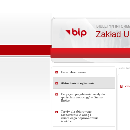
Zakład U
Jesteś tut
Dane teleadresowe
Aktualności i ogłoszenia
Zaw
Decyzje o przydatności wody do
spożycia z wodociągów Gminy
Brójce
Taryfy dla zbiorowego
zaopatrzenia w wodę i
zbiorowego odprowadzania
ścieków