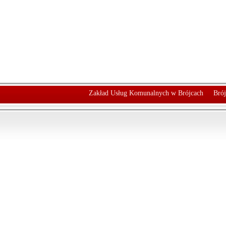
Zakład Usług Komunalnych w Brójcach
Brój