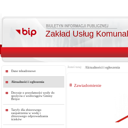
Zakład Usług Komunal
Jesteś tutaj:
Aktualności i ogłoszenia
Dane teleadresowe
Aktualności i ogłoszenia
Zawiadomienie
Decyzje o przydatności wody do
spożycia z wodociągów Gminy
Brójce
Taryfy dla zbiorowego
zaopatrzenia w wodę i
zbiorowego odprowadzania
ścieków