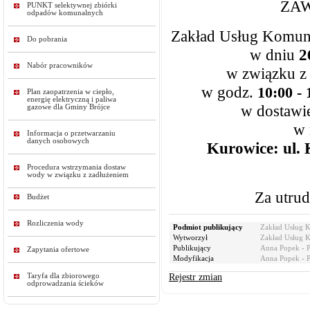
ZA
PUNKT selektywnej zbiórki
odpadów komunalnych
Zakład Usług Komuna
Do pobrania
w dniu
2
Nabór pracowników
w związku z
w godz.
10:00 - 
Plan zaopatrzenia w ciepło,
energię elektryczną i paliwa
w dostawi
gazowe dla Gminy Brójce
w 
Informacja o przetwarzaniu
danych osobowych
Kurowice:
ul.
Procedura wstrzymania dostaw
wody w związku z zadłużeniem
Za utru
Budżet
Rozliczenia wody
Podmiot publikujący
Zakład Usług 
Wytworzył
Zakład Usług 
Publikujący
Anna Popek - 
Zapytania ofertowe
Modyfikacja
Anna Popek - 
Taryfa dla zbiorowego
Rejestr zmian
odprowadzania ścieków