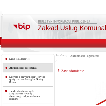
Zakład Usług Komunal
Jesteś tutaj:
Aktualności i ogłoszenia
Dane teleadresowe
Aktualności i ogłoszenia
Zawiadomienie
Decyzje o przydatności wody do
spożycia z wodociągów Gminy
Brójce
Taryfy dla zbiorowego
zaopatrzenia w wodę i
zbiorowego odprowadzania
ścieków