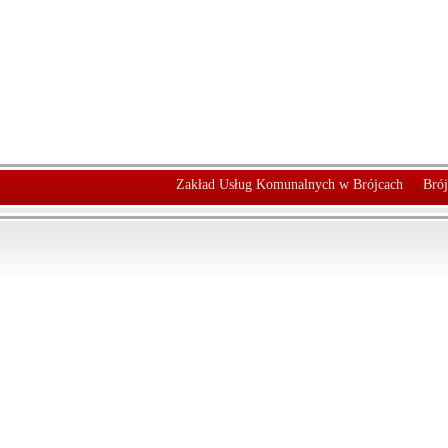
Zakład Usług Komunalnych w Brójcach
Brój