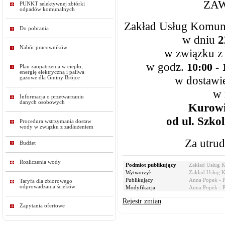
ZA
PUNKT selektywnej zbiórki
odpadów komunalnych
Zakład Usług Komuna
Do pobrania
w dniu
2
Nabór pracowników
w związku z
w godz.
10:00 - 
Plan zaopatrzenia w ciepło,
energię elektryczną i paliwa
w dostawi
gazowe dla Gminy Brójce
w 
Informacja o przetwarzaniu
danych osobowych
Kurow
od ul. Szko
Procedura wstrzymania dostaw
wody w związku z zadłużeniem
Za utru
Budżet
Rozliczenia wody
Podmiot publikujący
Zakład Usług 
Wytworzył
Zakład Usług 
Publikujący
Anna Popek - 
Taryfa dla zbiorowego
odprowadzania ścieków
Modyfikacja
Anna Popek - 
Rejestr zmian
Zapytania ofertowe