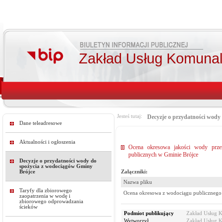
Zakład Usług Komunal
Jesteś tutaj:
Decyzje o przydatności wody
Dane teleadresowe
Aktualności i ogłoszenia
Ocena okresowa jakości wody prze
publicznych w Gminie Brójce
Decyzje o przydatności wody do
spożycia z wodociągów Gminy
Załączniki:
Brójce
Nazwa pliku
Taryfy dla zbiorowego
Ocena okresowa z wodociągu publicznego
zaopatrzenia w wodę i
zbiorowego odprowadzania
ścieków
Podmiot publikujący
Zakład Usług 
Wytworzył
Zakład Usług 