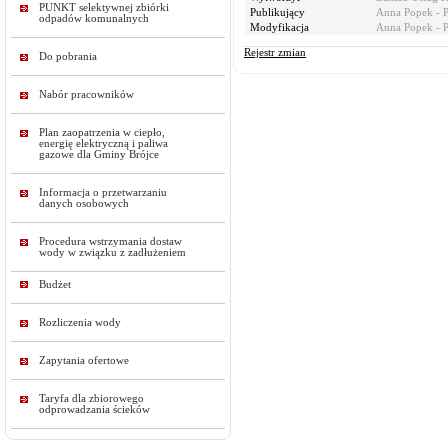
PUNKT selektywnej zbiórki
Publikujący
Anna Popek - 
odpadów komunalnych
Modyfikacja
Anna Popek - 
Rejestr zmian
Do pobrania
Nabór pracowników
Plan zaopatrzenia w ciepło,
energię elektryczną i paliwa
gazowe dla Gminy Brójce
Informacja o przetwarzaniu
danych osobowych
Procedura wstrzymania dostaw
wody w związku z zadłużeniem
Budżet
Rozliczenia wody
Zapytania ofertowe
Taryfa dla zbiorowego
odprowadzania ścieków