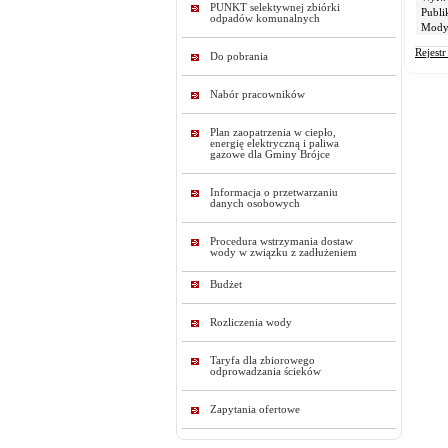
PUNKT selektywnej zbiórki
Publi
odpadów komunalnych
Modyf
Rejest
Do pobrania
Nabór pracowników
Plan zaopatrzenia w ciepło,
energię elektryczną i paliwa
gazowe dla Gminy Brójce
Informacja o przetwarzaniu
danych osobowych
Procedura wstrzymania dostaw
wody w związku z zadłużeniem
Budżet
Rozliczenia wody
Taryfa dla zbiorowego
odprowadzania ścieków
Zapytania ofertowe