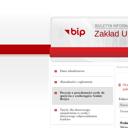
Zakład U
Jesteś tut
Dane teleadresowe
Aktualności i ogłoszenia
Oce
pub
Decyzje o przydatności wody do
spożycia z wodociągów Gminy
Załącz
Brójce
Nazwa
Taryfy dla zbiorowego
Ocena
zaopatrzenia w wodę i
zbiorowego odprowadzania
ścieków
Podmi
Wytw