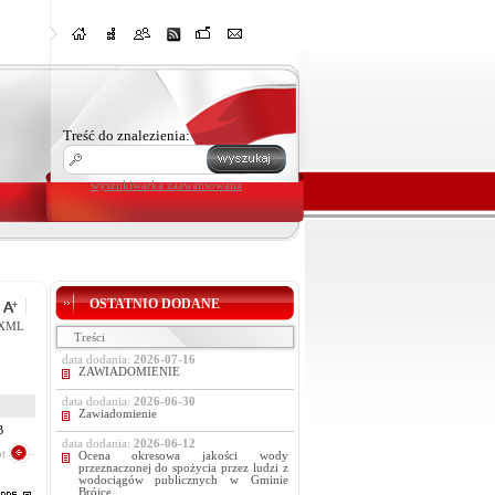
Treść do znalezienia:
wyszukiwarka zaawansowana
OSTATNIO DODANE
XML
Treści
data dodania:
2026-07-16
ZAWIADOMIENIE
data dodania:
2026-06-30
Zawiadomienie
B
data dodania:
2026-06-12
t
Ocena okresowa jakości wody
przeznaczonej do spożycia przez ludzi z
wodociągów publicznych w Gminie
Brójce