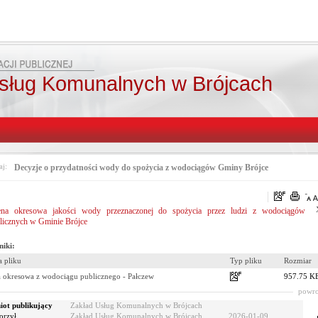
sług Komunalnych w Brójcach
aj:
Decyzje o przydatności wody do spożycia z wodociągów Gminy Brójce
na okresowa jakości wody przeznaczonej do spożycia przez ludzi z wodociągów
licznych w Gminie Brójce
niki:
 pliku
Typ pliku
Rozmiar
 okresowa z wodociągu publicznego - Pałczew
957.75 K
powro
ot publikujący
Zakład Usług Komunalnych w Brójcach
orzył
Zakład Usług Komunalnych w Brójcach
2026-01-09