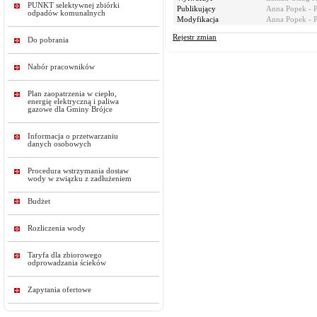
PUNKT selektywnej zbiórki
Publikujący
Anna Popek - 
odpadów komunalnych
Modyfikacja
Anna Popek - 
Rejestr zmian
Do pobrania
Nabór pracowników
Plan zaopatrzenia w ciepło,
energię elektryczną i paliwa
gazowe dla Gminy Brójce
Informacja o przetwarzaniu
danych osobowych
Procedura wstrzymania dostaw
wody w związku z zadłużeniem
Budżet
Rozliczenia wody
Taryfa dla zbiorowego
odprowadzania ścieków
Zapytania ofertowe