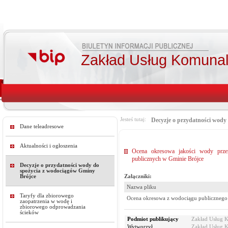
Zakład Usług Komunal
Jesteś tutaj:
Decyzje o przydatności wody
Dane teleadresowe
Aktualności i ogłoszenia
Ocena okresowa jakości wody prze
publicznych w Gminie Brójce
Decyzje o przydatności wody do
spożycia z wodociągów Gminy
Załączniki:
Brójce
Nazwa pliku
Taryfy dla zbiorowego
Ocena okresowa z wodociągu publicznego
zaopatrzenia w wodę i
zbiorowego odprowadzania
ścieków
Podmiot publikujący
Zakład Usług 
Wytworzył
Zakład Usług 