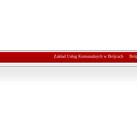
Zakład Usług Komunalnych w Brójcach
Brój