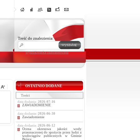
Treść do znalezienia:
wyszukiwarka zaawansowana
OSTATNIO DODANE
Treści
data dodania:
2026-07-16
ZAWIADOMIENIE
data dodania:
2026-06-30
Zawiadomienie
data dodania:
2026-06-12
Ocena okresowa jakości wody
przeznaczonej do spożycia przez ludzi z
wodociągów publicznych w Gminie
Brójce