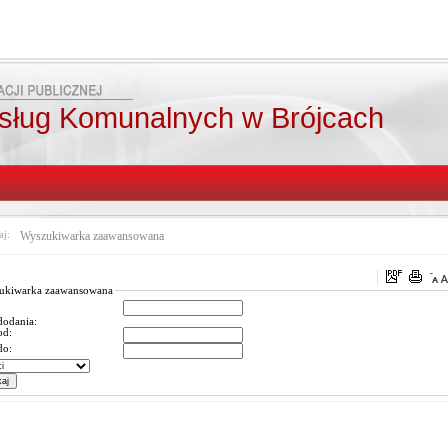
sług Komunalnych w Brójcach
aj:
Wyszukiwarka zaawansowana
ukiwarka zaawansowana
dodania:
od:
do: