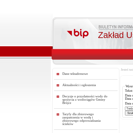
Zakład U
Jesteś tut
Dane teleadresowe
Aktualności i ogłoszenia
Wysz
Tekst:
Data 
Decyzje o przydatności wody do
Data 
spożycia z wodociągów Gminy
Brójce
Data 
Taryfy dla zbiorowego
zaopatrzenia w wodę i
zbiorowego odprowadzania
ścieków