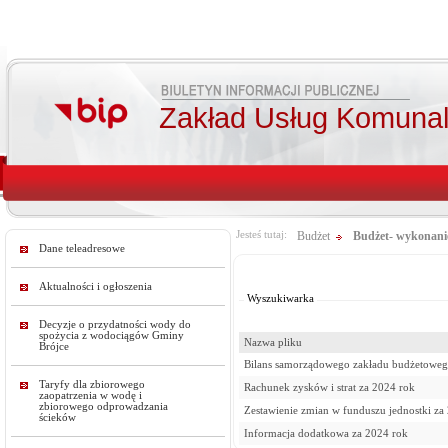
Zakład Usług Komunal
Jesteś tutaj:
Budżet
Budżet- wykonani
Dane teleadresowe
Od:
Do:
Aktualności i ogłoszenia
Wyszukiwarka
Decyzje o przydatności wody do
spożycia z wodociągów Gminy
Nazwa pliku
Brójce
Bilans samorządowego zakładu budżetoweg
Taryfy dla zbiorowego
Rachunek zysków i strat za 2024 rok
zaopatrzenia w wodę i
zbiorowego odprowadzania
Zestawienie zmian w funduszu jednostki za
ścieków
Informacja dodatkowa za 2024 rok