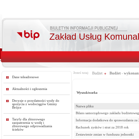
Zakład Usług Komunal
Jesteś tutaj:
Budżet
Budżet - wykonan
Dane teleadresowe
Od:
Do:
Aktualności i ogłoszenia
Wyszukiwarka
Decyzje o przydatności wody do
spożycia z wodociągów Gminy
Nazwa pliku
Brójce
Bilans samorządowego zakładu budżetoweg
Taryfy dla zbiorowego
Informacja dodatkowa do sprawozdania za
zaopatrzenia w wodę i
zbiorowego odprowadzania
Rachunek zysków i strat za 2018 rok
ścieków
Zestawienie zmian w funduszu jednostki